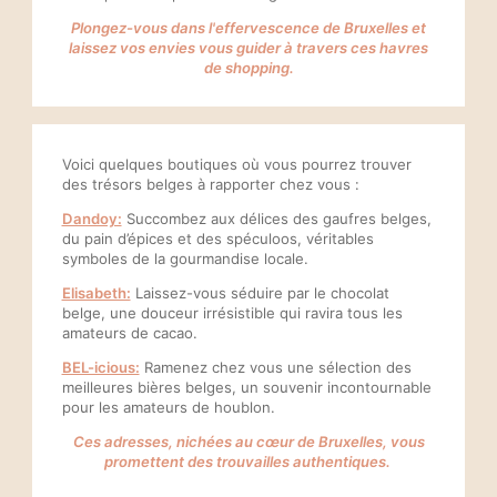
Made in hotels
Plongez-vous dans l'effervescence de Bruxelles et
Réservation
laissez vos envies vous guider à travers ces havres
de shopping.
Rue Veydt 40
Quartier Ixelles, 1050 Bruxelles, Belgique
+32 2 537 40 33
Voici quelques boutiques où vous pourrez trouver
des trésors belges à rapporter chez vous :
info@madeinlouise.com
Dandoy:
Succombez aux délices des gaufres belges,
du pain d’épices et des spéculoos, véritables
symboles de la gourmandise locale.
Elisabeth:
Laissez-vous séduire par le chocolat
belge, une douceur irrésistible qui ravira tous les
amateurs de cacao.
BEL-icious:
Ramenez chez vous une sélection des
meilleures bières belges, un souvenir incontournable
pour les amateurs de houblon.
Ces adresses, nichées au cœur de Bruxelles, vous
promettent des trouvailles authentiques.