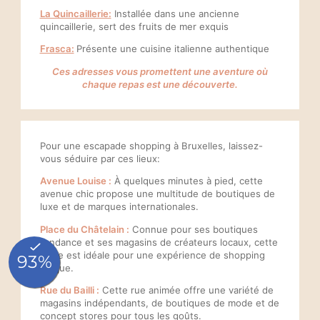
La Quincaillerie:
Installée dans une ancienne
quincaillerie, sert des fruits de mer exquis
Frasca:
Présente une cuisine italienne authentique
Ces adresses vous promettent une aventure où
chaque repas est une découverte.
Accueil
Chambres
Made in Breakfast
Pour une escapade shopping à Bruxelles, laissez-
Services
vous séduire par ces lieux:
Engagement
Avenue Louise :
À quelques minutes à pied, cette
avenue chic propose une multitude de boutiques de
Notre histoire
luxe et de marques internationales.
Nos coups de cœur
Place du Châtelain :
Connue pour ses boutiques
Photos
tendance et ses magasins de créateurs locaux, cette
BLOG
place est idéale pour une expérience de shopping
unique.
Contact & Accès
FAQ
Rue du Bailli :
Cette rue animée offre une variété de
mag
asins indépendants, de boutiques de mode et de
Whatsapp
concept stores pour tous les goûts.