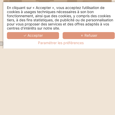
En cliquant sur « Accepter », vous acceptez l’utilisation de
info@madeinlouise.com
cookies à usages techniques nécessaires à son bon
fonctionnement, ainsi que des cookies, y compris des cookies
tiers, à des fins statistiques, de publicité ou de personnalisation
pour vous proposer des services et des offres adaptés à vos
centres d’intérêts sur notre site.
✓ Accepter
✗ Refuser
Powered by
Hapi
by
MMCreation
Paramétrer les préférences
© Made in Louise 2026. Tous droits réservés.
Mentions légales
.
Termes et conditions
.
Cookies
.
Hall
Rose
d'entrée
rouge en
d'un hôtel
gros plan
avec un
avec un