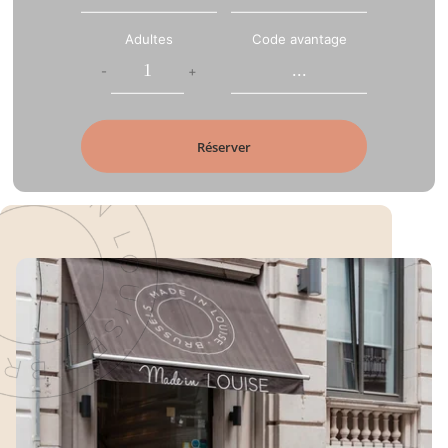
Adultes
Code avantage
-
+
Réserver