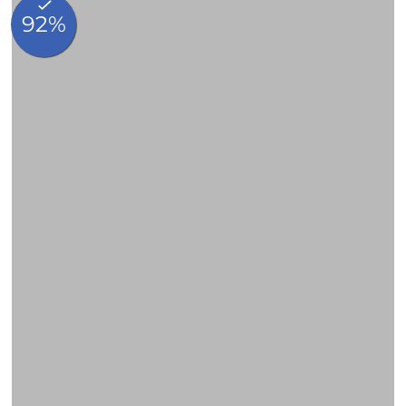
BLOG
Contact & Accès
FAQ
Whatsapp
Made in hotels
Réservation
Rue Veydt 40
Quartier Ixelles, 1050 Bruxelles, Belgique
+32 2 537 40 33
info@madeinlouise.com