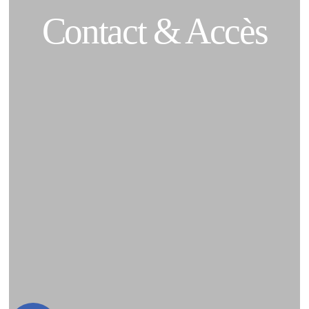
Contact & Accès
Accueil
Chambres
Made in Breakfast
Services
Engagement
Notre histoire
Nos coups de cœur
Photos