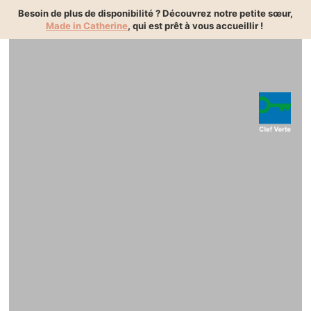
{ "@context":"https://schema.org", "@type":"BreadcrumbList" }
Besoin de plus de disponibilité ? Découvrez notre petite sœur,
Made in Catherine
, qui est prêt à vous accueillir !