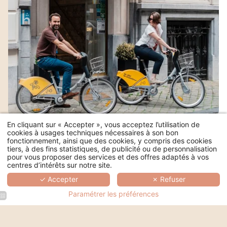
En cliquant sur « Accepter », vous acceptez l’utilisation de
cookies à usages techniques nécessaires à son bon
fonctionnement, ainsi que des cookies, y compris des cookies
tiers, à des fins statistiques, de publicité ou de personnalisation
pour vous proposer des services et des offres adaptés à vos
Accès :
centres d’intérêts sur notre site.
✓ Accepter
✗ Refuser
Arrêt de Métro Louise - Ligne 2 ou 6
Paramétrer les préférences
(5 minutes à pied de l'hôtel)
Arrêt de Tram: Faider - Tram 92
(1 minute à pied de l'hôtel)