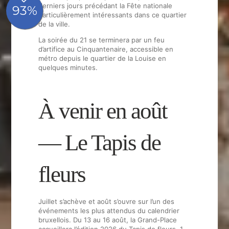
BLOG
derniers jours précédant la Fête nationale
particulièrement intéressants dans ce quartier
Contact & Accès
de la ville.
FAQ
La soirée du 21 se terminera par un feu
Whatsapp
d’artifice au Cinquantenaire, accessible en
Made in hotels
métro depuis le quartier de la Louise en
quelques minutes.
Réservation
À venir en août
Rue Veydt 40
Quartier Ixelles, 1050 Bruxelles, Belgique
+32 2 537 40 33
— Le Tapis de
info@madeinlouise.com
fleurs
Juillet s’achève et août s’ouvre sur l’un des
événements les plus attendus du calendrier
bruxellois. Du 13 au 16 août, la Grand-Place