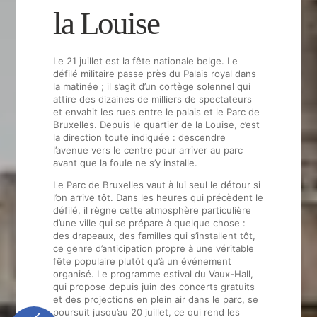
la Louise
Le 21 juillet est la fête nationale belge. Le
défilé militaire passe près du Palais royal dans
la matinée ; il s’agit d’un cortège solennel qui
attire des dizaines de milliers de spectateurs
et envahit les rues entre le palais et le Parc de
Bruxelles. Depuis le quartier de la Louise, c’est
la direction toute indiquée : descendre
l’avenue vers le centre pour arriver au parc
avant que la foule ne s’y installe.
Accueil
Le Parc de Bruxelles vaut à lui seul le détour si
Chambres
l’on arrive tôt. Dans les heures qui précèdent le
Made in Breakfast
défilé, il règne cette atmosphère particulière
d’une ville qui se prépare à quelque chose :
Services
des drapeaux, des familles qui s’installent tôt,
Engagement
ce genre d’anticipation propre à une véritable
fête populaire plutôt qu’à un événement
Notre histoire
organisé. Le programme estival du Vaux-Hall,
Nos coups de cœur
qui propose depuis juin des concerts gratuits
et des projections en plein air dans le parc, se
Photos
poursuit jusqu’au 20 juillet, ce qui rend les