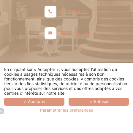
+32 2 537 40 33
info@madeinlouise.com
Powered by
Hapi
by
MMCreation
En cliquant sur « Accepter », vous acceptez l’utilisation de
cookies à usages techniques nécessaires à son bon
© Made in Louise 2026. Tous droits réservés.
fonctionnement, ainsi que des cookies, y compris des cookies
tiers, à des fins statistiques, de publicité ou de personnalisation
Mentions légales
.
Termes et conditions
.
Cookies
.
pour vous proposer des services et des offres adaptés à vos
centres d’intérêts sur notre site.
✓ Accepter
✗ Refuser
Paramétrer les préférences