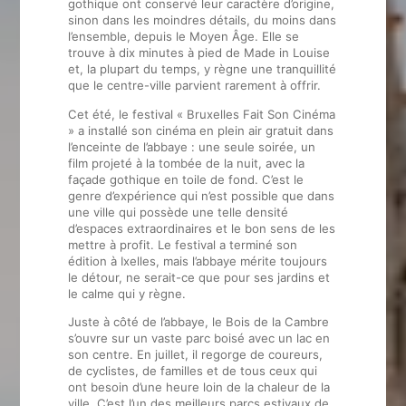
gothique ont conservé leur caractère d’origine,
sinon dans les moindres détails, du moins dans
l’ensemble, depuis le Moyen Âge. Elle se
trouve à dix minutes à pied de Made in Louise
et, la plupart du temps, y règne une tranquillité
que le centre-ville parvient rarement à offrir.
Cet été, le festival « Bruxelles Fait Son Cinéma
» a installé son cinéma en plein air gratuit dans
l’enceinte de l’abbaye : une seule soirée, un
film projeté à la tombée de la nuit, avec la
façade gothique en toile de fond. C’est le
genre d’expérience qui n’est possible que dans
une ville qui possède une telle densité
d’espaces extraordinaires et le bon sens de les
mettre à profit. Le festival a terminé son
édition à Ixelles, mais l’abbaye mérite toujours
le détour, ne serait-ce que pour ses jardins et
le calme qui y règne.
Juste à côté de l’abbaye, le Bois de la Cambre
s’ouvre sur un vaste parc boisé avec un lac en
son centre. En juillet, il regorge de coureurs,
de cyclistes, de familles et de tous ceux qui
ont besoin d’une heure loin de la chaleur de la
ville. C’est l’un des meilleurs parcs estivaux de